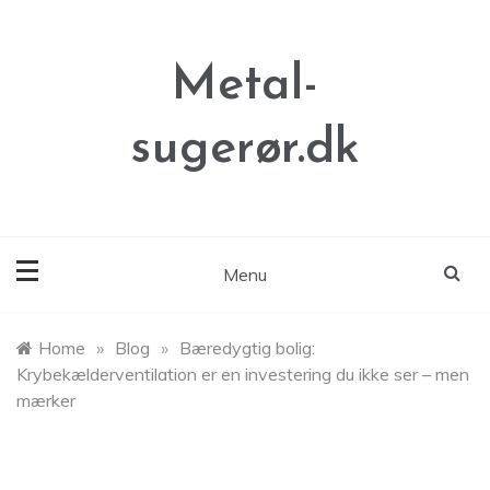
Skip
to
content
Metal-
sugerør.dk
Menu
Home
»
Blog
»
Bæredygtig bolig:
Krybekælderventilation er en investering du ikke ser – men
mærker