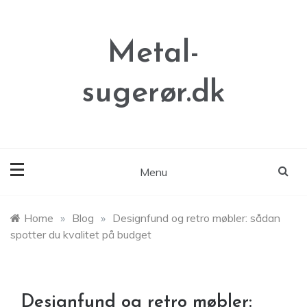
Skip
to
content
Metal-
sugerør.dk
Menu
Home
»
Blog
»
Designfund og retro møbler: sådan
spotter du kvalitet på budget
Designfund og retro møbler: