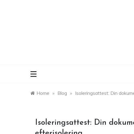
Skip
to
content
Home
»
Blog
»
Isoleringsattest: Din dokume
Isoleringsattest: Din dokum
efterisolering