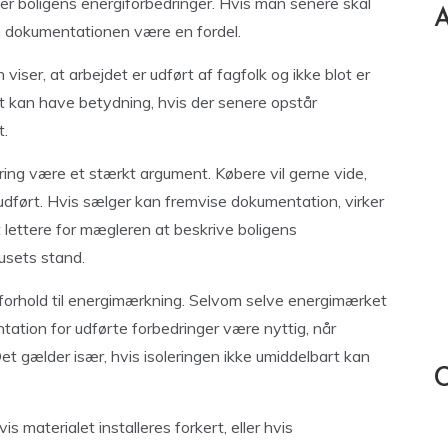
ver boligens energiforbedringer. Hvis man senere skal
A
n dokumentationen være en fordel.
viser, at arbejdet er udført af fagfolk og ikke blot er
t kan have betydning, hvis der senere opstår
t.
ring være et stærkt argument. Købere vil gerne vide,
 udført. Hvis sælger kan fremvise dokumentation, virker
 lettere for mægleren at beskrive boligens
usets stand.
 forhold til energimærkning. Selvom selve energimærket
ation for udførte forbedringer være nyttig, når
t gælder især, hvis isoleringen ikke umiddelbart kan
C
s materialet installeres forkert, eller hvis