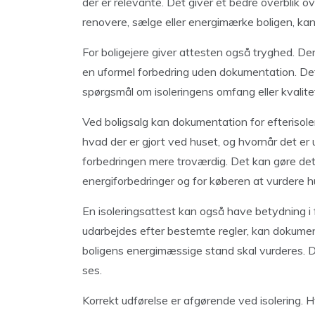
der er relevante. Det giver et bedre overblik o
renovere, sælge eller energimærke boligen, ka
For boligejere giver attesten også tryghed. Den 
en uformel forbedring uden dokumentation. De
spørgsmål om isoleringens omfang eller kvalite
Ved boligsalg kan dokumentation for efterisole
hvad der er gjort ved huset, og hvornår det er
forbedringen mere troværdig. Det kan gøre det
energiforbedringer og for køberen at vurdere h
En isoleringsattest kan også have betydning i
udarbejdes efter bestemte regler, kan dokument
boligens energimæssige stand skal vurderes. De
ses.
Korrekt udførelse er afgørende ved isolering. Hvi