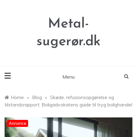
Skip
to
content
Metal-
sugerør.dk
Menu
Home
»
Blog
»
Skøde, refusionsopgørelse og
tilstandsrapport: Boligadvokatens guide til tryg bolighandel
Annonce