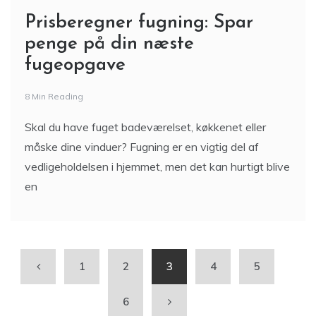
Prisberegner fugning: Spar
penge på din næste
fugeopgave
8 Min Reading
Skal du have fuget badeværelset, køkkenet eller
måske dine vinduer? Fugning er en vigtig del af
vedligeholdelsen i hjemmet, men det kan hurtigt blive
en
1
2
3
4
5
6