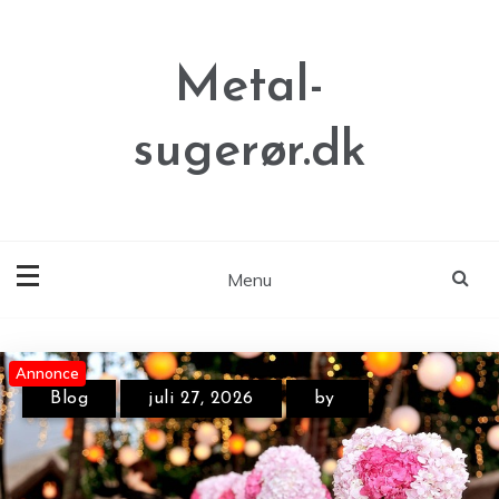
Skip
to
content
Metal-
sugerør.dk
Menu
Annonce
Annonce
Annonce
Blog
juli 27, 2026
by