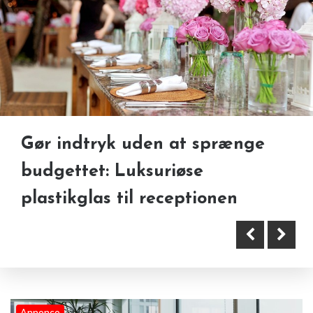
Ujævn græsplæne efter
Gør indtryk uden at sprænge
sommerens tørke: sådan får du
Store krukker til kontorplanter:
budgettet: Luksuriøse
plænen plan igen
Sådan vælger virksomheder den
plastikglas til receptionen
rigtige løsning
Annonce